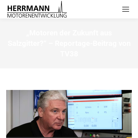
„Motoren der Zukunft aus
Salzgitter?“ – Reportage-Beitrag von
TV38