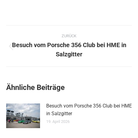
Kommentarnavigation
ZURÜCK
Besuch vom Porsche 356 Club bei HME in
Vorheriger
Salzgitter
Beitrag:
Ähnliche Beiträge
Besuch vom Porsche 356 Club bei HME
in Salzgitter
19. April 2026