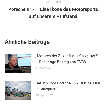
NÄCHSTES
Porsche 917 – Eine Ikone des Motorsports
Nächster
auf unserem Prüfstand
Beitrag:
Ähnliche Beiträge
„Motoren der Zukunft aus Salzgitter?“
– Reportage-Beitrag von TV38
1. Mai 2026
Besuch vom Porsche 356 Club bei HME
in Salzgitter
19. April 2026