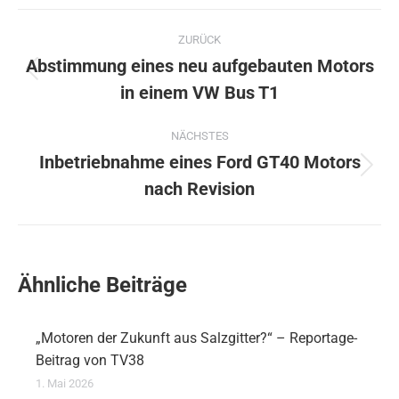
Kommentarnavigation
ZURÜCK
Abstimmung eines neu aufgebauten Motors
Vorheriger
in einem VW Bus T1
Beitrag:
NÄCHSTES
Inbetriebnahme eines Ford GT40 Motors
Nächster
nach Revision
Beitrag:
Ähnliche Beiträge
„Motoren der Zukunft aus Salzgitter?“ – Reportage-
Beitrag von TV38
1. Mai 2026