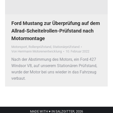
Ford Mustang zur Überprüfung auf dem
Allrad-Scheitelrollen-Prüfstand nach
Motormontage
Motorsport
,
Rollenprüfstand
,
Stationärprüfstand
Von
Herrmann Motorenentwicklung
10. Februar 2022
Nach der Abstimmung des Motors, ein Ford 427
Windsor V8, auf unserem Stationären Prüfstand,
wurde der Motor bei uns wieder in das Fahrzeug
verbaut.
MADE WITH ♥ IN SALZGITTER, 2026